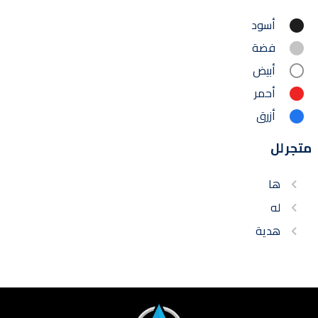
أسود
فضة
أبيض
أحمر
أزرق
متجر لل
ها
له
هدية