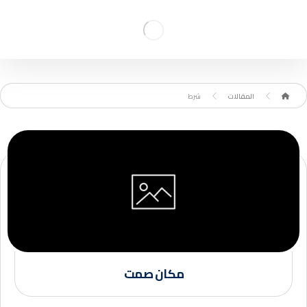
المقالات
شرط
مكان صمت